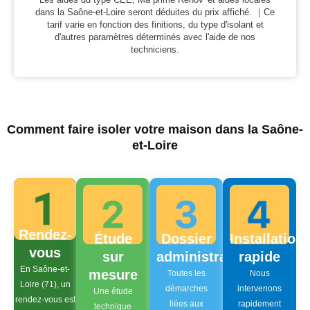
dans la Saône-et-Loire seront déduites du prix affiché. ｜Ce
tarif varie en fonction des finitions, du type d'isolant et
d'autres paramètres déterminés avec l'aide de nos
techniciens.
Comment faire isoler votre maison dans la Saône-
et-Loire
Rendez-
Étude
Dossier
Installation
vous
sur
administratif
rapide
En Saône-et-
mesure
Toutes les
Nous
Loire (71), un
démarches
intervenons
Une étude
rendez-vous est
liées aux
rapidement
technique