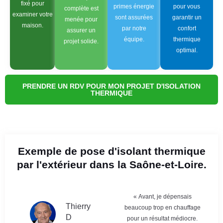
fixé pour
primes énergie
pour vous
complète est
examiner votre
sont assurées
garantir un
menée pour
maison.
par notre
confort
assurer un
équipe.
thermique
projet solide.
optimal.
PRENDRE UN RDV POUR MON PROJET D'ISOLATION
THERMIQUE
Exemple de pose d'isolant thermique
par l'extérieur dans la Saône-et-Loire.
« Avant, je dépensais
Thierry
beaucoup trop en chauffage
D
pour un résultat médiocre.