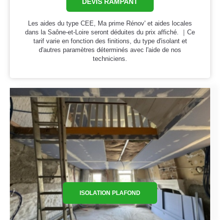
DEVIS RAMPANT
Les aides du type CEE, Ma prime Rénov' et aides locales
dans la Saône-et-Loire seront déduites du prix affiché. ｜Ce
tarif varie en fonction des finitions, du type d'isolant et
d'autres paramètres déterminés avec l'aide de nos
techniciens.
ISOLATION PLAFOND