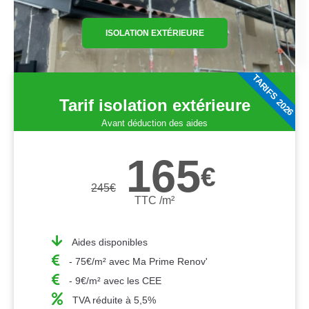
ISOLATION EXTÉRIEURE
TARIFS 2026
Tarif isolation extérieure
Avant déduction des aides
165
€
245
€
TTC /m²
Aides disponibles
- 75€/m² avec Ma Prime Renov'
- 9€/m² avec les CEE
TVA réduite à 5,5%