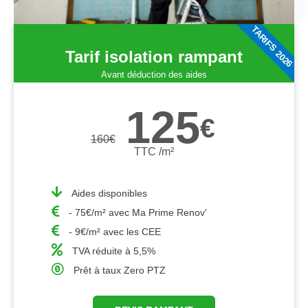
TARIFS 2026
Tarif isolation rampant
Avant déduction des aides
125
€
160
€
TTC /m²
Aides disponibles
- 75€/m² avec Ma Prime Renov'
- 9€/m² avec les CEE
TVA réduite à 5,5%
Prêt à taux Zero PTZ