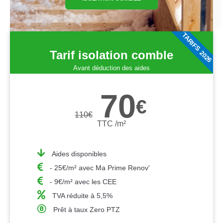
TARIFS 2026
Tarif isolation comble
Avant déduction des aides
70
€
110
€
TTC /m²
Aides disponibles
- 25€/m² avec Ma Prime Renov'
- 9€/m² avec les CEE
TVA réduite à 5,5%
Prêt à taux Zero PTZ