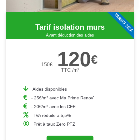
TARIFS 2026
Tarif isolation murs
Avant déduction des aides
120
€
150
€
TTC /m²
Aides disponibles
- 25€/m² avec Ma Prime Renov'
- 20€/m² avec les CEE
TVA réduite à 5,5%
Prêt à taux Zero PTZ