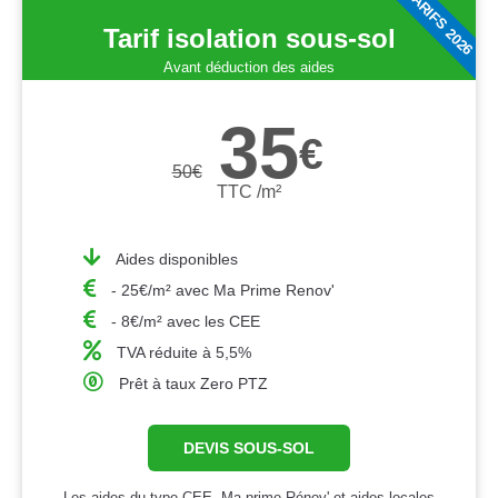
TARIFS 2026
Tarif isolation sous-sol
Avant déduction des aides
35
€
50
€
TTC /m²
Aides disponibles
- 25€/m² avec Ma Prime Renov'
- 8€/m² avec les CEE
TVA réduite à 5,5%
Prêt à taux Zero PTZ
DEVIS SOUS-SOL
Les aides du type CEE, Ma prime Rénov' et aides locales