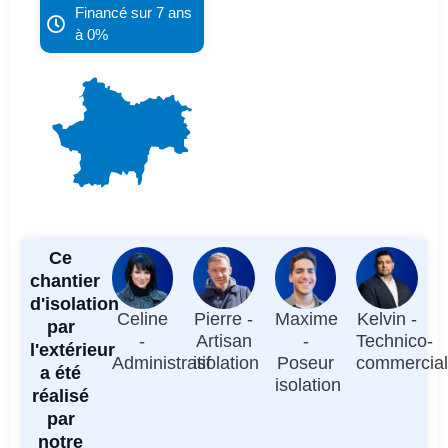
Financé sur 7 ans
à 0%
Ce
chantier
d'isolation
Celine
Pierre -
Maxime
Kelvin -
par
-
Artisan
-
Technico-
l'extérieur
Administratif
isolation
Poseur
commercia
a été
isolation
réalisé
par
notre