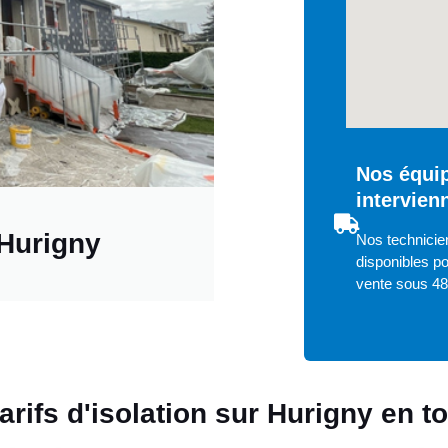
Nos équip
intervien
 Hurigny
Nos technicien
disponibles po
vente sous 4
arifs d'isolation sur Hurigny en 