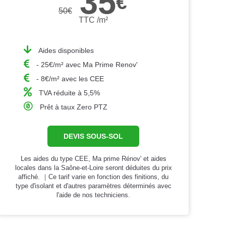
35
€
50
€
TTC /m²
Aides disponibles
- 25€/m² avec Ma Prime Renov'
- 8€/m² avec les CEE
TVA réduite à 5,5%
Prêt à taux Zero PTZ
DEVIS SOUS-SOL
Les aides du type CEE, Ma prime Rénov' et aides
locales dans la Saône-et-Loire seront déduites du prix
affiché. ｜Ce tarif varie en fonction des finitions, du
type d'isolant et d'autres paramètres déterminés avec
l'aide de nos techniciens.