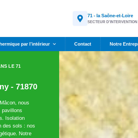
71 - la Saône-et-Loire
SECTEUR D'INTERVENTION
thermique par l’intérieur
Contact
Notre Entrep
NS LE 71
ny - 71870
 Mâcon, nous
 pavillons
. Isolation
n des sols : nos
gétique. Notre