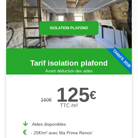
ISOLATION PLAFOND
TARIFS 2026
Tarif isolation plafond
Avant déduction des aides
125
€
160
€
TTC /m²
Aides disponibles
- 25€/m² avec Ma Prime Renov'