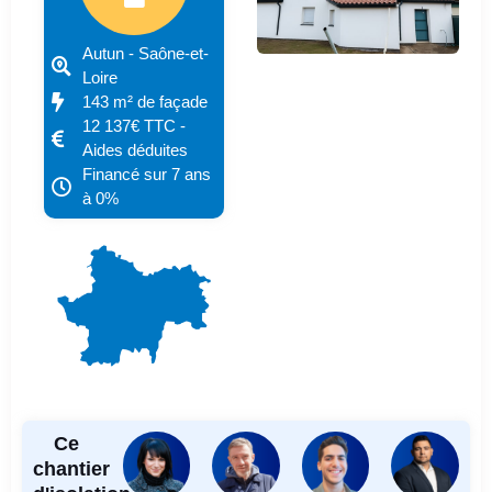
Autun - Saône-et-
Loire
143 m² de façade
12 137€ TTC -
Aides déduites
Financé sur 7 ans
à 0%
Ce
chantier