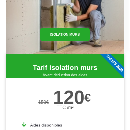
ISOLATION MURS
TARIFS 2026
Tarif isolation murs
Avant déduction des aides
120
€
150
€
TTC /m²
Aides disponibles