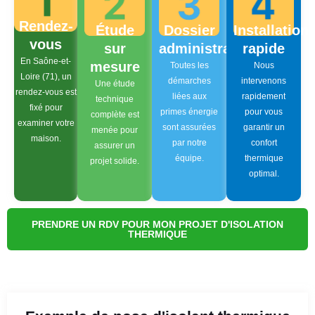
Rendez-
Étude
Dossier
Installation
vous
sur
administratif
rapide
En Saône-et-
mesure
Toutes les
Nous
Loire (71), un
démarches
intervenons
Une étude
rendez-vous est
liées aux
rapidement
technique
fixé pour
primes énergie
pour vous
complète est
examiner votre
sont assurées
garantir un
menée pour
maison.
par notre
confort
assurer un
équipe.
thermique
projet solide.
optimal.
PRENDRE UN RDV POUR MON PROJET D'ISOLATION
THERMIQUE