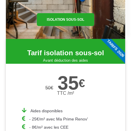
ISOLATION SOUS-SOL
TARIFS 2026
Tarif isolation sous-sol
Avant déduction des aides
35
€
50
€
TTC /m²
Aides disponibles
- 25€/m² avec Ma Prime Renov'
- 8€/m² avec les CEE