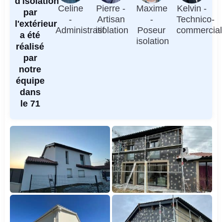
d'isolation
Celine
Pierre -
Maxime
Kelvin -
par
-
Artisan
-
Technico-
l'extérieur
Administratif
isolation
Poseur
commercia
a été
isolation
réalisé
par
notre
équipe
dans
le 71