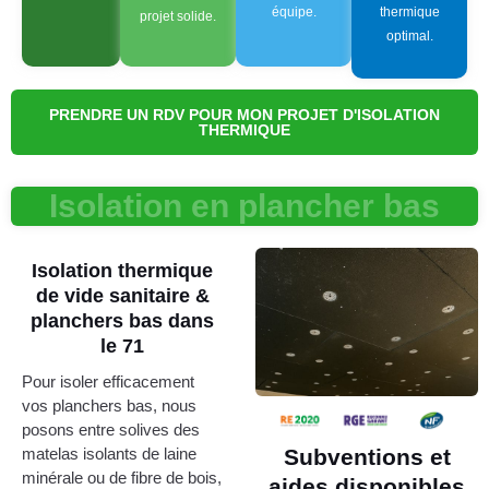
équipe.
thermique
projet solide.
optimal.
PRENDRE UN RDV POUR MON PROJET D'ISOLATION
THERMIQUE
Isolation en plancher bas
Isolation thermique
de vide sanitaire &
planchers bas dans
le 71
Pour isoler efficacement
vos planchers bas, nous
posons entre solives des
matelas isolants de laine
Subventions et
minérale ou de fibre de bois,
aides disponibles