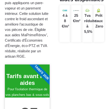
puis appliquons un pare-
vapeur et un parement
intérieur. Cette solution lutte
4 à
25
Tva
Prêt
contre le froid ascendant et
8
€/m²
réduite
taux
améliore l’acoustique de
€/m²
à
Zero
vos pièces de vie. Éligible
5,5%
aux aides MaPrimeRénov’,
Certificats d’Économies
d’Énergie, éco-PTZ et TVA
réduite, réalisée par un
artisan RGE.
TARIFS 2026
Tarifs avant les
aides
Pour l'isolation thermique de
vos planchers bas & sous-sols