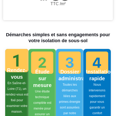
TTC /m²
Démarches simples et sans engagements pour
votre isolation de sous-sol
Rendez-
Étude
Dossier
Installation
vous
sur
administratif
rapide
En Saône-et-
mesure
Toutes les
Nous
Loire (71), un
démarches
intervenons
Une étude
rendez-vous est
liées aux
rapidement
technique
fixé pour
primes énergie
pour vous
complète est
examiner votre
sont assurées
garantir un
menée pour
maison.
par notre
confort
assurer un