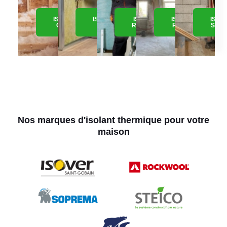
ISOLATION
ISOLATION
ISOLATION
ISOLATION
ISOL
COMBLE
MURS
RAMPANTS
PLAFOND
SOUS
Nos marques d'isolant thermique pour votre
maison