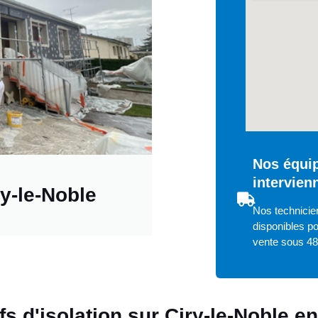
Nos équip
intervien
ry-le-Noble
Nos technicien
disponibles po
vente sous 4
ifs d'isolation sur Ciry-le-Noble e