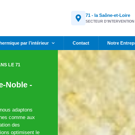
71 - la Saône-et-Loire
SECTEUR D'INTERVENTION
thermique par l’intérieur
Contact
Notre Entrep
NS LE 71
e-Noble -
 nous adaptons
ennes comme aux
lation des
ions optimisent le