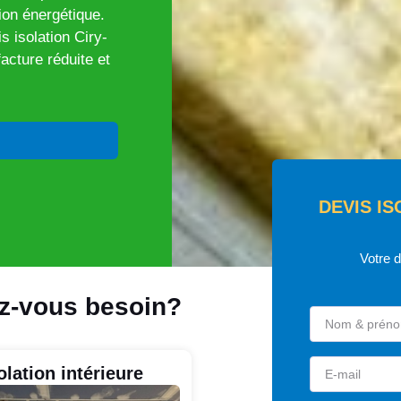
ion énergétique.
s isolation Ciry-
facture réduite et
DEVIS IS
Votre 
ez-vous besoin?
olation intérieure