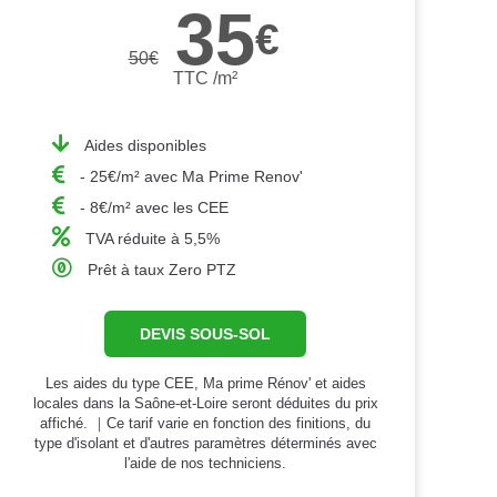
35
€
50
€
TTC /m²
Aides disponibles
- 25€/m² avec Ma Prime Renov'
- 8€/m² avec les CEE
TVA réduite à 5,5%
Prêt à taux Zero PTZ
DEVIS SOUS-SOL
Les aides du type CEE, Ma prime Rénov' et aides
locales dans la Saône-et-Loire seront déduites du prix
affiché. ｜Ce tarif varie en fonction des finitions, du
type d'isolant et d'autres paramètres déterminés avec
l'aide de nos techniciens.