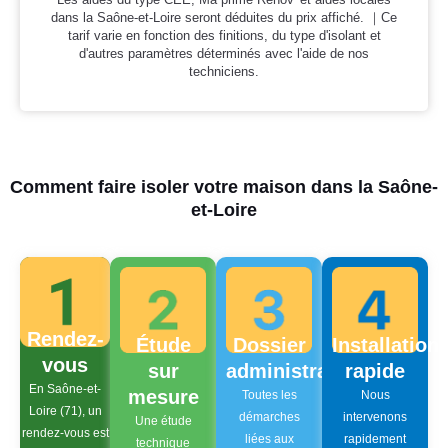
dans la Saône-et-Loire seront déduites du prix affiché. ｜Ce
tarif varie en fonction des finitions, du type d'isolant et
d'autres paramètres déterminés avec l'aide de nos
techniciens.
Comment faire isoler votre maison dans la Saône-
et-Loire
Rendez-
Étude
Dossier
Installation
vous
sur
administratif
rapide
En Saône-et-
mesure
Toutes les
Nous
Loire (71), un
démarches
intervenons
Une étude
rendez-vous est
liées aux
rapidement
technique