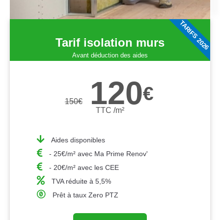
TARIFS 2026
Tarif isolation murs
Avant déduction des aides
120
€
150
€
TTC /m²
Aides disponibles
- 25€/m² avec Ma Prime Renov'
- 20€/m² avec les CEE
TVA réduite à 5,5%
Prêt à taux Zero PTZ