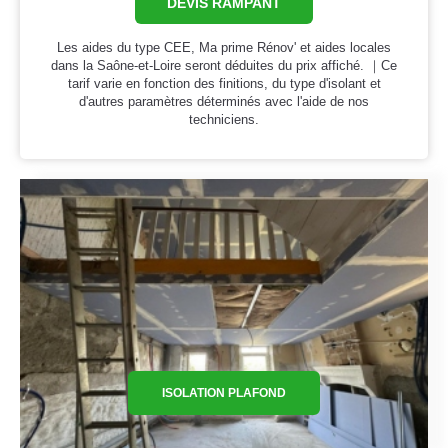
DEVIS RAMPANT
Les aides du type CEE, Ma prime Rénov' et aides locales
dans la Saône-et-Loire seront déduites du prix affiché. ｜Ce
tarif varie en fonction des finitions, du type d'isolant et
d'autres paramètres déterminés avec l'aide de nos
techniciens.
ISOLATION PLAFOND