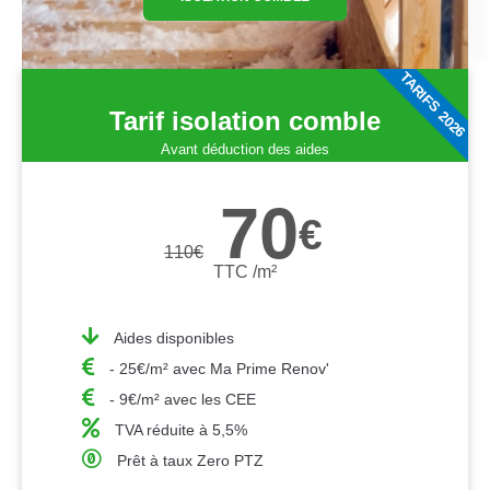
TARIFS 2026
Tarif isolation comble
Avant déduction des aides
70
€
110
€
TTC /m²
Aides disponibles
- 25€/m² avec Ma Prime Renov'
- 9€/m² avec les CEE
TVA réduite à 5,5%
Prêt à taux Zero PTZ