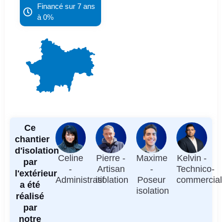
Financé sur 7 ans
à 0%
Ce
chantier
d'isolation
Celine
Pierre -
Maxime
Kelvin -
par
-
Artisan
-
Technico-
l'extérieur
Administratif
isolation
Poseur
commercia
a été
isolation
réalisé
par
notre