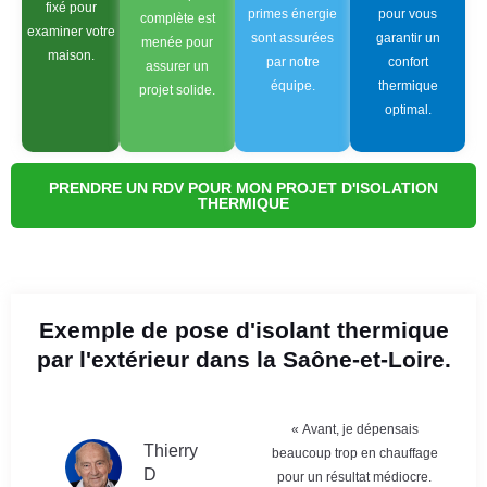
fixé pour
primes énergie
pour vous
complète est
examiner votre
sont assurées
garantir un
menée pour
maison.
par notre
confort
assurer un
équipe.
thermique
projet solide.
optimal.
PRENDRE UN RDV POUR MON PROJET D'ISOLATION
THERMIQUE
Exemple de pose d'isolant thermique
par l'extérieur dans la Saône-et-Loire.
« Avant, je dépensais
Thierry
beaucoup trop en chauffage
D
pour un résultat médiocre.