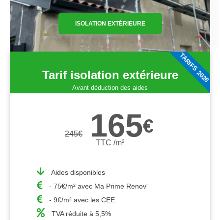
ISOLATION EXTÉRIEURE
TARIFS 2026
Tarif isolation extérieure
Avant déduction des aides
165
€
245
€
TTC /m²
Aides disponibles
- 75€/m² avec Ma Prime Renov'
- 9€/m² avec les CEE
TVA réduite à 5,5%