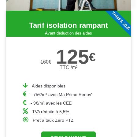
TARIFS 2026
Tarif isolation rampant
Avant déduction des aides
125
€
160
€
TTC /m²
Aides disponibles
- 75€/m² avec Ma Prime Renov'
- 9€/m² avec les CEE
TVA réduite à 5,5%
Prêt à taux Zero PTZ