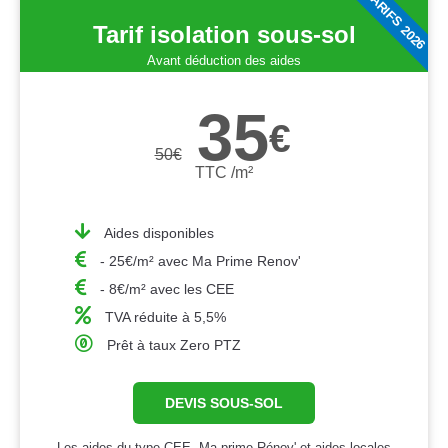
TARIFS 2026
Tarif isolation sous-sol
Avant déduction des aides
35
€
50
€
TTC /m²
Aides disponibles
- 25€/m² avec Ma Prime Renov'
- 8€/m² avec les CEE
TVA réduite à 5,5%
Prêt à taux Zero PTZ
DEVIS SOUS-SOL
Les aides du type CEE, Ma prime Rénov' et aides locales